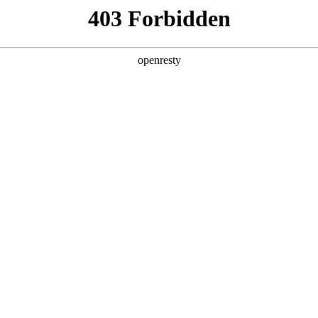
产品及服务
行业解决方案
合作伙伴
投资者关系
码郭为：走中国特色的AI发展之路
在北京圆满收官。作为中国商界极具影响力的高层次年度盛会，本次大会聚焦AI
国际数码董事长郭为受邀出席大会，并发表主题演讲。