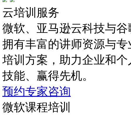
云培训服务
微软、亚马逊云科技与谷
拥有丰富的讲师资源与专业
培训方案，助力企业和
技能、赢得先机。
预约专家咨询
微软课程培训