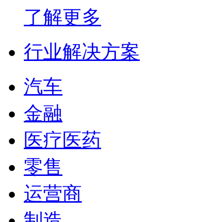
了解更多
行业解决方案
汽车
金融
医疗医药
零售
运营商
制造