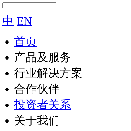
中
EN
首页
产品及服务
行业解决方案
合作伙伴
投资者关系
关于我们