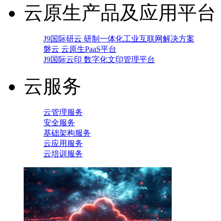
云原生产品及应用平台
J9国际研云 研制一体化工业互联网解决方案
磐云 云原生PaaS平台
J9国际云印 数字化文印管理平台
云服务
云管理服务
安全服务
基础架构服务
云应用服务
云培训服务