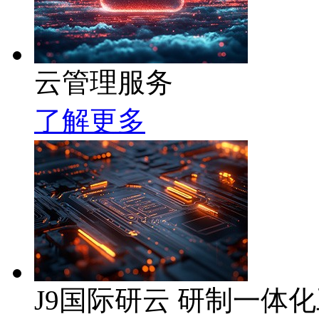
云管理服务
了解更多
J9国际研云 研制一体