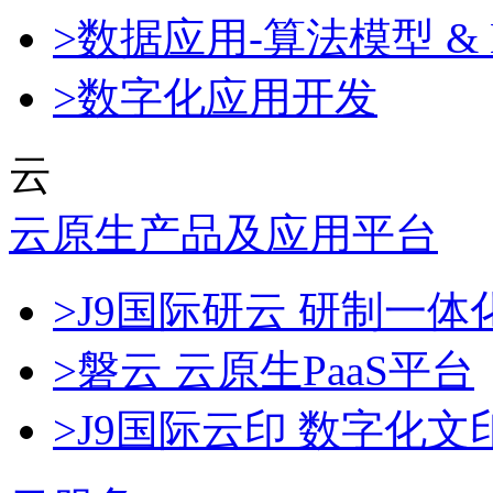
>数据应用-算法模型 & 
>数字化应用开发
云
云原生产品及应用平台
>J9国际研云 研制一
>磐云 云原生PaaS平台
>J9国际云印 数字化