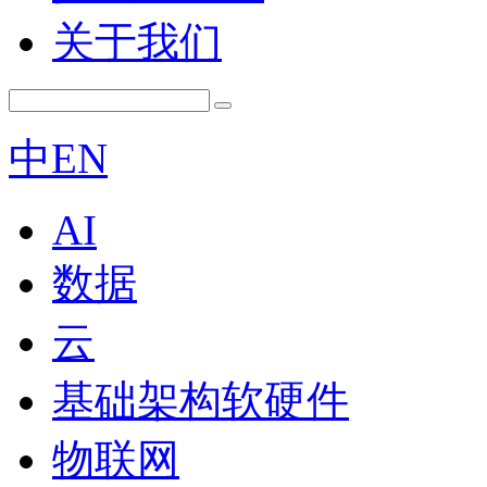
关于我们
中
EN
AI
数据
云
基础架构软硬件
物联网