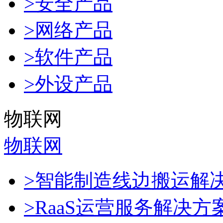
>安全产品
>网络产品
>软件产品
>外设产品
物联网
物联网
>智能制造线边搬运解
>RaaS运营服务解决方