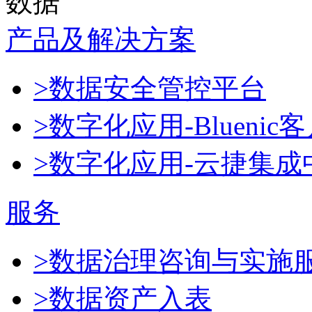
数据
产品及解决方案
>数据安全管控平台
>数字化应用-Blueni
>数字化应用-云捷集成
服务
>数据治理咨询与实施
>数据资产入表