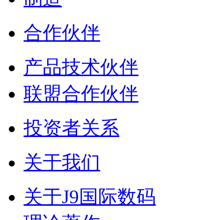
合作伙伴
产品技术伙伴
联盟合作伙伴
投资者关系
关于我们
关于J9国际数码